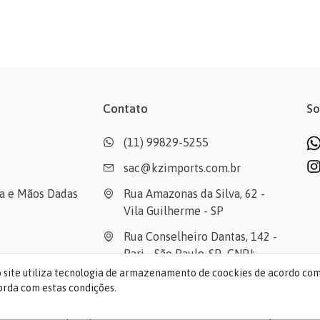
Contato
So
(11) 99829-5255
sac@kzimports.com.br
cia e Mãos Dadas
Rua Amazonas da Silva, 62 - 
Vila Guilherme - SP
Rua Conselheiro Dantas, 142 - 
Pari - São Paulo-SP  CNPJ: 
39.503.515/0001-40
o site utiliza tecnologia de armazenamento de coockies de acordo co
rda com estas condições.
2026 © KZ Imports | Todos os direitos reservados.
Desenvolvido por
TEEKI