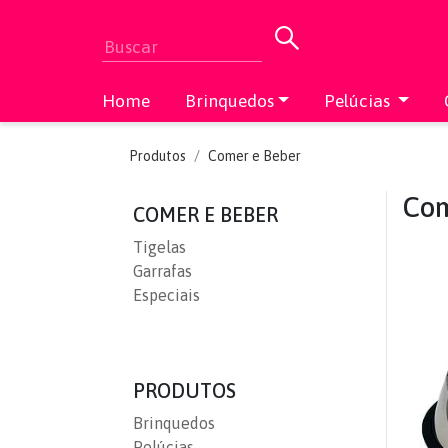
Home
Brinquedos
Pelúcias
Produtos
Comer e Beber
Com
COMER E BEBER
Tigelas
Garrafas
Especiais
PRODUTOS
Brinquedos
Pelúcias