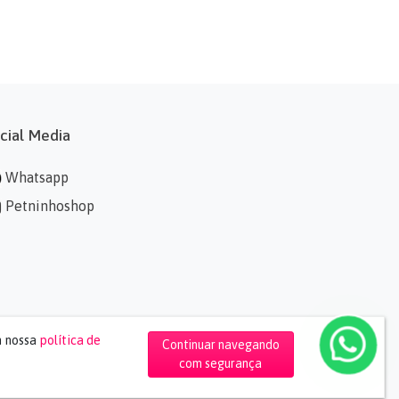
cial Media
Whatsapp
Petninhoshop
m nossa
política de
Continuar navegando
com segurança