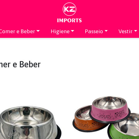
Comer e Beber
Higiene
Passeio
Vestir
er e Beber