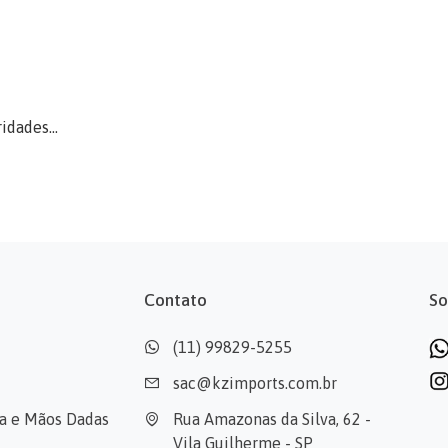
idades...
Contato
So
(11) 99829-5255
sac@kzimports.com.br
cia e Mãos Dadas
Rua Amazonas da Silva, 62 - 
Vila Guilherme - SP