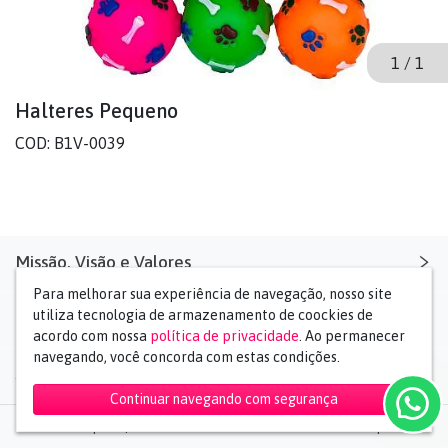
1
/
1
Halteres Pequeno
COD: B1V-0039
Missão, Visão e Valores
Para melhorar sua experiência de navegação, nosso site
Missão: Estreitar os laços entre você e seu pet
utiliza tecnologia de armazenamento de coockies de
Contato
acordo com nossa
política de privacidade
. Ao permanecer
Visão: Ser a maior importadora de felicidade
navegando, você concorda com estas condições.
(11) 99829-5255
Social Media
Valores: Eficiência, Honestidade, Transparência e Mãos
sac@kzimports.com.br
Dadas
Continuar navegando com segurança
Whatsapp
2026 © KZ Imports | Todos os direitos reservados.
Desenvolvido por
TEEKI
Rua Amazonas da Silva, 62 - Vila Guilherme - SP
Petninhoshop