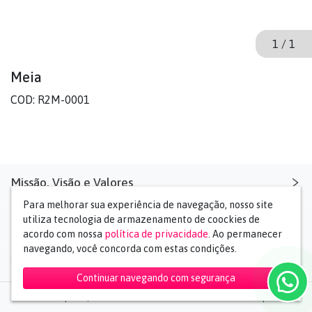
1
/
1
Meia
COD: R2M-0001
Missão, Visão e Valores
Para melhorar sua experiência de navegação, nosso site
Missão: Estreitar os laços entre você e seu pet
utiliza tecnologia de armazenamento de coockies de
Contato
acordo com nossa
política de privacidade
. Ao permanecer
Visão: Ser a maior importadora de felicidade
navegando, você concorda com estas condições.
(11) 99829-5255
Social Media
Valores: Eficiência, Honestidade, Transparência e Mãos
sac@kzimports.com.br
Dadas
Continuar navegando com segurança
Whatsapp
2026 © KZ Imports | Todos os direitos reservados.
Desenvolvido por
TEEKI
Rua Amazonas da Silva, 62 - Vila Guilherme - SP
Petninhoshop