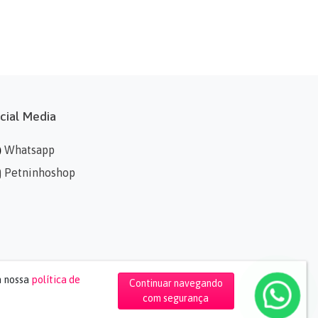
cial Media
Whatsapp
Petninhoshop
m nossa
política de
Continuar navegando
com segurança