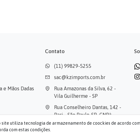
Contato
So
(11) 99829-5255
sac@kzimports.com.br
cia e Mãos Dadas
Rua Amazonas da Silva, 62 - 
Vila Guilherme - SP
Rua Conselheiro Dantas, 142 - 
Pari - São Paulo-SP  CNPJ: 
39.503.515/0001-40
o site utiliza tecnologia de armazenamento de coockies de acordo co
rda com estas condições.