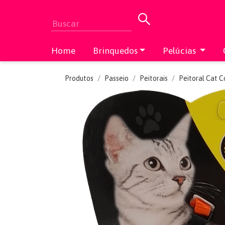
Home
Brinquedos
Pelúcias
Produtos
Passeio
Peitorais
Peitoral Cat C