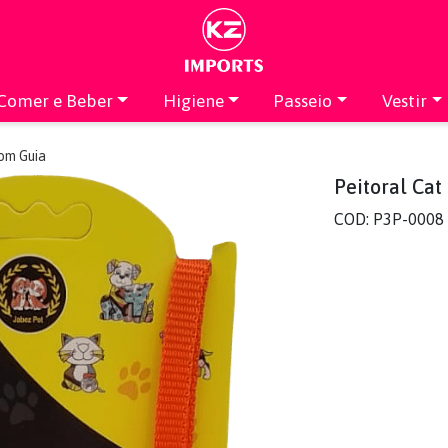
Comer e Beber
Higiene
Passeio
Vestir
om Guia
Peitoral Ca
COD: P3P-0008