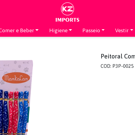
Comer e Beber
Higiene
Passeio
Vestir
Peitoral Co
COD: P3P-0025