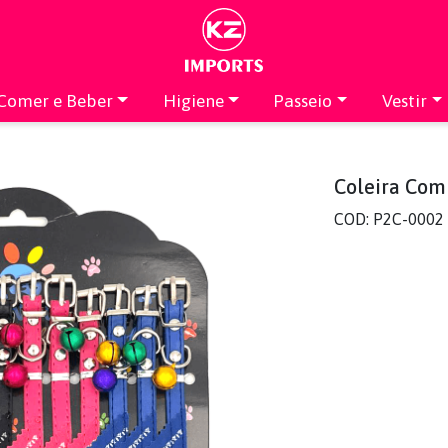
Comer e Beber
Higiene
Passeio
Vestir
Coleira Com
COD: P2C-0002